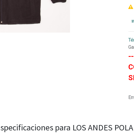
Té
Ga
-
C
S
En
specificaciones para LOS ANDES POL