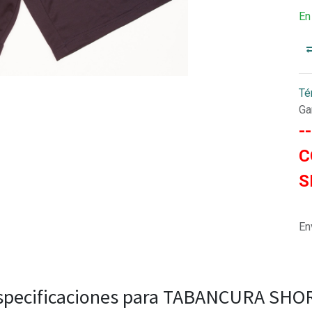
En
Té
Ga
-
C
S
En
specificaciones para TABANCURA SHO