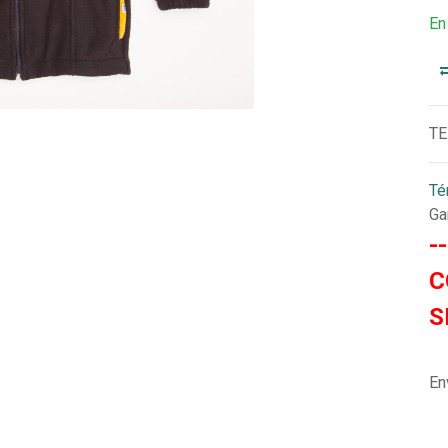
En
TE
Té
Ga
-
C
S
En