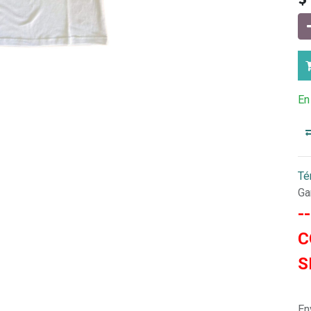
En
Té
Ga
-
C
S
En