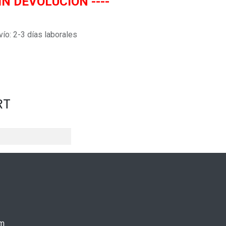
IN DEVOLUCION ----
vío: 2-3 días laborales
RT
m