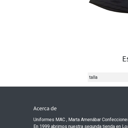
E
talla
Acerca de
Uniformes MAC , Marta Amenábar Confecciones
En 1999 abrimos nuestra segunda tienda en L