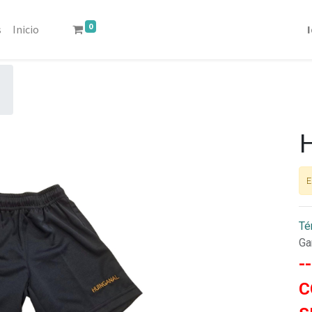
0
s
Inicio
E
Té
Ga
-
C