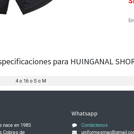
S
En
specificaciones para HUINGANAL SHO
4
o
16
o
S
o
M
Whatsapp
 nace en 1983.
Contáctenos
os Cobres de
uniformesmac@gmail.co