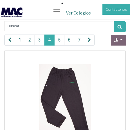
Contáctenos
Ver Colegios
1
2
3
4
5
6
7